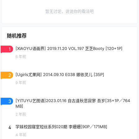
暂无讨论，说说你的看法吧
随机推荐
1
[XIAOYU语画界] 2019.11.20 VOL.197 芝芝Booty [120+1P]
6 年前
2
[Ugirls尤果网] 2014.09.10 E038 娜依灵儿 [35P]
9 年前
3
[YITUYU艺图语]2023.01.16 自古逢秋悲寂寥 吾岁[35+1P／764
MB]
2 年前
4
学妹校园寝室短丝系列020期 李姗姗[90P／171MB]
4 年前