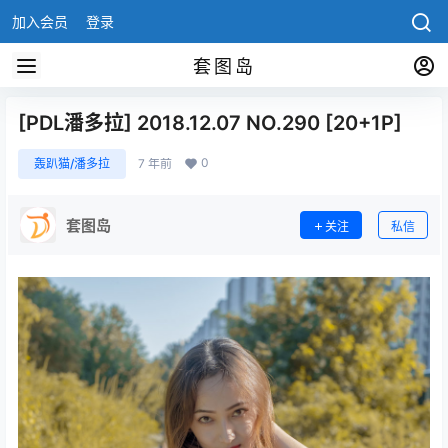
加入会员
登录
套图岛
[PDL潘多拉] 2018.12.07 NO.290 [20+1P]
0
轰趴猫/潘多拉
7 年前
套图岛
关注
私信