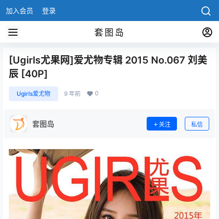
加入会员
登录
套图岛
[Ugirls尤果网]爱尤物专辑 2015 No.067 刘美
辰 [40P]
0
Ugirls爱尤物
9 年前
套图岛
关注
私信