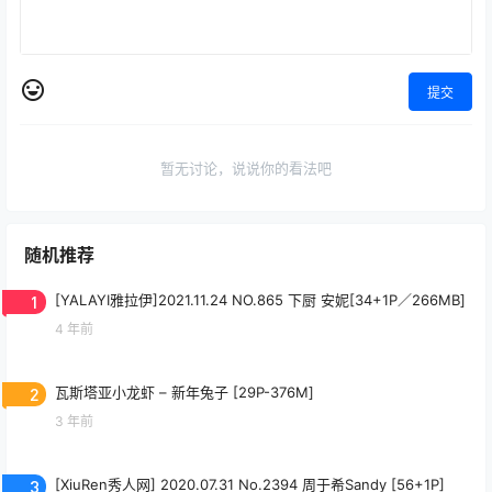
提交
暂无讨论，说说你的看法吧
随机推荐
1
[YALAYI雅拉伊]2021.11.24 NO.865 下厨 安妮[34+1P／266MB]
4 年前
2
瓦斯塔亚小龙虾 – 新年兔子 [29P-376M]
3 年前
3
[XiuRen秀人网] 2020.07.31 No.2394 周于希Sandy [56+1P]