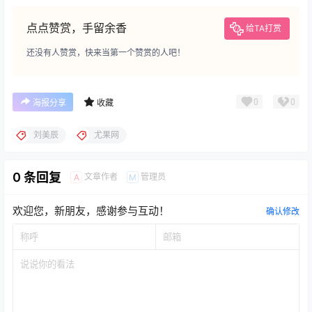
点点赞赏，手留余香
给TA打赏
还没有人赞赏，快来当第一个赞赏的人吧！
0
0
海报分享
收藏
刘美辰
尤果网
0 条回复
文章作者
管理员
A
M
欢迎您，新朋友，感谢参与互动！
确认修改