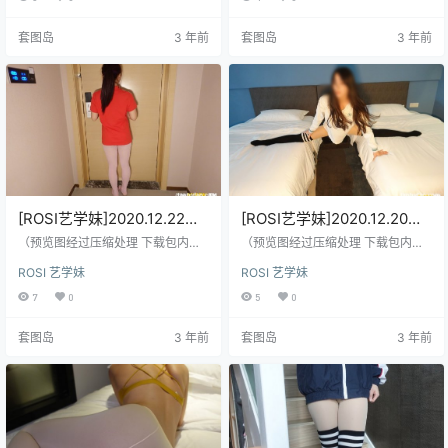
套图岛
3 年前
套图岛
3 年前
[ROSI艺学妹]2020.12.22
[ROSI艺学妹]2020.12.20
NO.210[61+1P／46.9MB]
NO.209[55+1P／72.2MB]
（预览图经过压缩处理 下载包内是
（预览图经过压缩处理 下载包内是
原图）
原图）
ROSI 艺学妹
ROSI 艺学妹
7
0
5
0
套图岛
3 年前
套图岛
3 年前