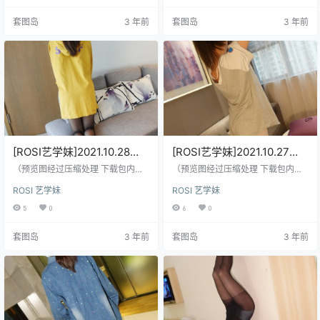
套图岛
3 年前
套图岛
3 年前
[ROSI艺学妹]2021.10.28
[ROSI艺学妹]2021.10.27
NO.241[72+1P／126MB]
NO.240[28+1P／51.8MB]
（预览图经过压缩处理 下载包内是
（预览图经过压缩处理 下载包内是
原图）
原图）
ROSI 艺学妹
ROSI 艺学妹
5
0
6
0
套图岛
3 年前
套图岛
3 年前