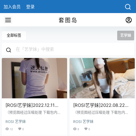
加入会员
登录
套图岛
全部标签
艺学妹
[ROSI艺学妹]2022.12.11
[ROSI艺学妹]2022.08.22
NO.255[91+1P／97MB]
NO.254[188+1P／305MB]
（预览图经过压缩处理 下载包内是
（预览图经过压缩处理 下载包内是
原图）
原图）
ROSI 艺学妹
ROSI 艺学妹
12
0
8
0