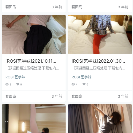
套图岛
3 年前
套图岛
3 年前
[ROSI艺学妹]2021.10.11
[ROSI艺学妹]2022.01.30
NO.234[103+1P／120MB]
NO.247[71+1P／104MB]
（预览图经过压缩处理 下载包内是
（预览图经过压缩处理 下载包内是
原图）
原图）
ROSI 艺学妹
ROSI 艺学妹
6
0
4
0
套图岛
3 年前
套图岛
3 年前