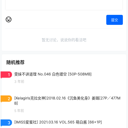
提交
暂无讨论，说说你的看法吧
随机推荐
1
雯妹不讲道理 No.046 白色镂空 [50P-508MB]
3 年前
2
[Kelagirls克拉女神]2018.02.16《沉鱼美化身》姜璐[27P／477M
B]
5 年前
3
[IMISS爱蜜社] 2021.03.16 VOL.565 萌白酱 [66+1P]