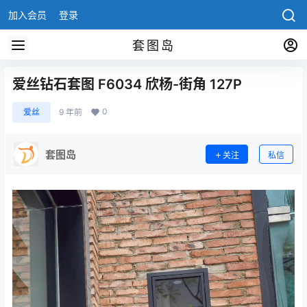
加入会员
登录
套图岛
爱丝钻石套图 F6034 欣杨-街角 127P
0
爱丝
9 年前
套图岛
关注
私信