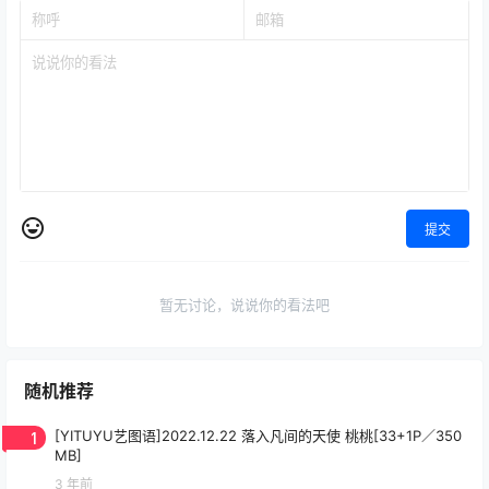
提交
暂无讨论，说说你的看法吧
随机推荐
1
[YITUYU艺图语]2022.12.22 落入凡间的天使 桃桃[33+1P／350
MB]
3 年前