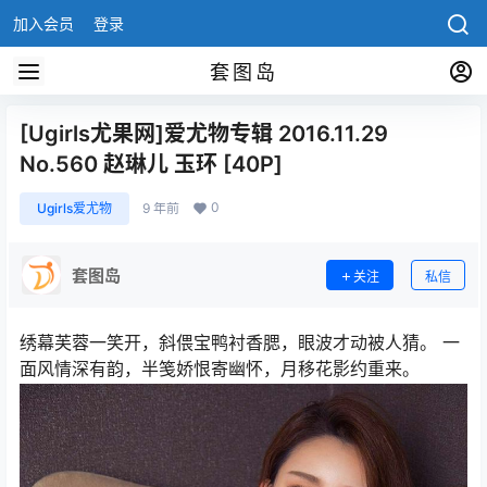
加入会员
登录
套图岛
[Ugirls尤果网]爱尤物专辑 2016.11.29
No.560 赵琳儿 玉环 [40P]
0
Ugirls爱尤物
9 年前
套图岛
关注
私信
绣幕芙蓉一笑开，斜偎宝鸭衬香腮，眼波才动被人猜。 一
面风情深有韵，半笺娇恨寄幽怀，月移花影约重来。