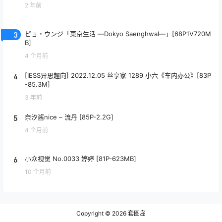
2 年前
3
ピョ・ウンジ「東京生活 ―Dokyo Saenghwal―」[68P1V720M
B]
4 个月前
4
[IESS异思趣向] 2022.12.05 丝享家 1289 小六《车内办公》[83P
-85.3M]
3 年前
5
奈汐酱nice – 流丹 [85P-2.2G]
4 个月前
6
小众视觉 No.0033 婷婷 [81P-623MB]
10 个月前
Copyright © 2026
套图岛