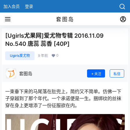
加入会员
登录
套图岛
[Ugirls尤果网]爱尤物专辑 2016.11.09
No.540 唐蕊 蕊香 [40P]
0
Ugirls爱尤物
9 年前
套图岛
关注
私信
一束垂下来的马尾落在肚兜上，简约又不简单。仿佛一下
子穿越到了那个年代。一个承诺便是一生。捆绑纹的丝袜
穿在身上更增添了一份征服欲在内。