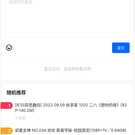
提交
暂无讨论，说说你的看法吧
随机推荐
1
[IESS异思趣向] 2022.09.09 丝享家 1202 二八《想你的夜》[82
P-140.2M]
3 年前
2
初夏女神 NO.034 欢欢 新晋学妹-校园游览[158P+1V／5.64GB]