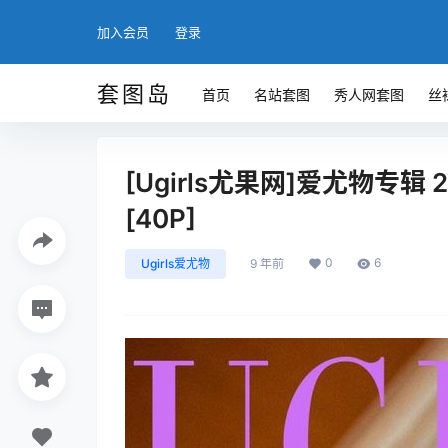
加入会员
登录
套图岛
首页
名站套图
秀人网套图
丝
[Ugirls尤果网]爱尤物专辑 20
[40P]
0
6
Ugirls爱尤物
9 年前