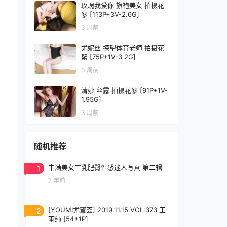
玫瑰我爱你 旗袍美女 拍摄花
絮 [113P+3V-2.6G]
3 周前
尤妮丝 探望体育老师 拍摄花
絮 [75P+1V-3.2G]
3 周前
清妙 丝露 拍摄花絮 [91P+1V-
1.95G]
3 周前
随机推荐
1
丰满美女丰乳肥臀性感迷人写真 第二辑
7 年前
2
[YOUMI尤蜜荟] 2019.11.15 VOL.373 王
雨纯 [54+1P]