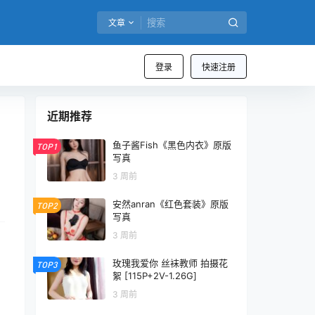
文章
登录
快速注册
近期推荐
鱼子酱Fish《黑色内衣》原版
TOP1
写真
3 周前
安然anran《红色套装》原版
TOP2
写真
3 周前
玫瑰我爱你 丝袜教师 拍摄花
TOP3
絮 [115P+2V-1.26G]
3 周前