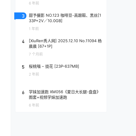
6 年前
3
甜予摄影 NO.123 咖啡豆-高跟鞋、黑丝[1
33P+2V／10.0GB]
1 年前
4
[XiuRen秀人网] 2025.12.10 No.11094 杨
晨晨 [67+1P]
7 个月前
5
桜桃喵 – 拢花 [23P-637MB]
2 年前
6
学妹加速跑 XM056《夏日大长腿-盘盘》
图套+视频学妹加速跑
6 年前