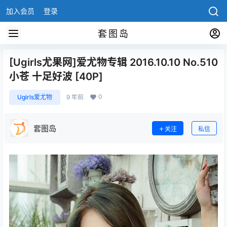
加入会员
登录
套图岛
[Ugirls尤果网]爱尤物专辑 2016.10.10 No.510
小苍 十足好波 [40P]
0
Ugirls爱尤物
9 年前
套图岛
关注
私信