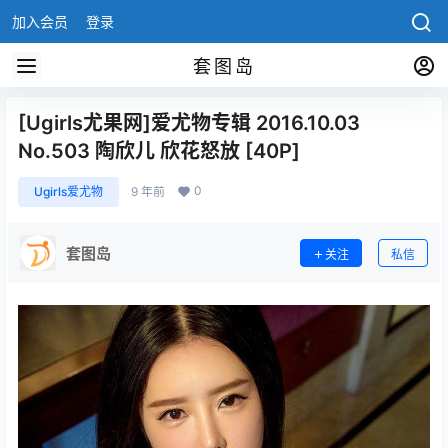
加入会员
登录
套图岛
[Ugirls尤果网]爱尤物专辑 2016.10.03
No.503 陶欣儿 欣花怒放 [40P]
0
Ugirls爱尤物
9 年前
套图岛
关注
私信