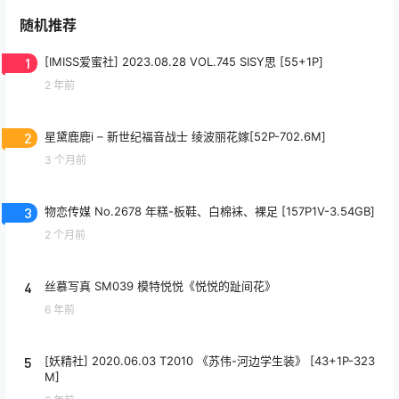
随机推荐
1
[IMISS爱蜜社] 2023.08.28 VOL.745 SISY思 [55+1P]
2 年前
2
星黛鹿鹿i – 新世纪福音战士 绫波丽花嫁[52P-702.6M]
3 个月前
3
物恋传媒 No.2678 年糕-板鞋、白棉袜、裸足 [157P1V-3.54GB]
2 个月前
4
丝慕写真 SM039 模特悦悦《悦悦的趾间花》
6 年前
5
[妖精社] 2020.06.03 T2010 《苏伟-河边学生装》 [43+1P-323
M]