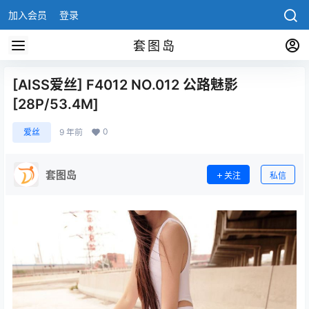
加入会员
登录
套图岛
[AISS爱丝] F4012 NO.012 公路魅影
[28P/53.4M]
0
爱丝
9 年前
套图岛
关注
私信