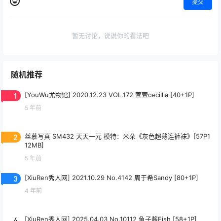
提交
暂无讨论，说说你的看法吧
随机推荐
1
[YouWu尤物馆] 2020.12.23 VOL.172 萱萱cecillia [40+1P]
5 年前
2
丝慕写真 SM432 天天一元 模特：米朵《灰色超薄连裤袜》[57P1
12MB]
5 年前
3
[XiuRen秀人网] 2021.10.29 No.4142 周于希Sandy [80+1P]
4 年前
4
[XiuRen秀人网] 2025.04.03 No.10112 鱼子酱Fish [58+1P]