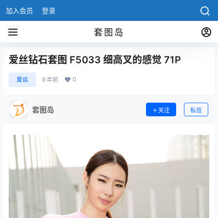
加入会员
登录
套图岛
爱丝钻石套图 F5033 细高叉的感觉 71P
0
爱丝
9 年前
套图岛
关注
私信