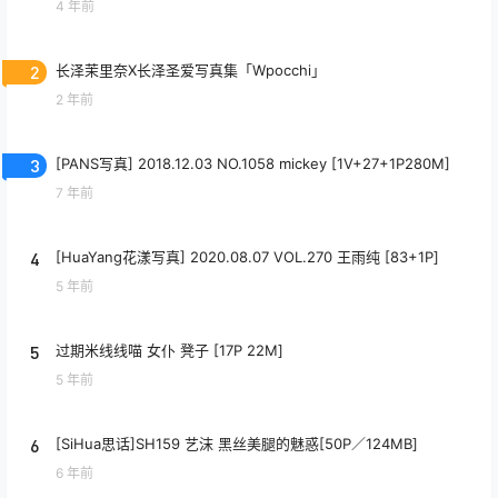
4 年前
2
长泽茉里奈X长泽圣爱写真集「Wpocchi」
2 年前
3
[PANS写真] 2018.12.03 NO.1058 mickey [1V+27+1P280M]
7 年前
4
[HuaYang花漾写真] 2020.08.07 VOL.270 王雨纯 [83+1P]
5 年前
5
过期米线线喵 女仆 凳子 [17P 22M]
5 年前
6
[SiHua思话]SH159 艺沫 黑丝美腿的魅惑[50P／124MB]
6 年前