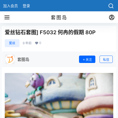
加入会员
登录
套图岛
爱丝钻石套图] F5032 何冉的假期 80P
0
爱丝
9 年前
套图岛
关注
私信