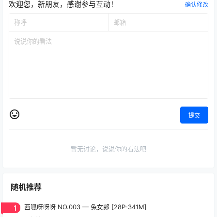
欢迎您，新朋友，感谢参与互动！
确认修改
提交
暂无讨论，说说你的看法吧
随机推荐
1
西呱呀呀呀 NO.003 — 兔女郎 [28P-341M]