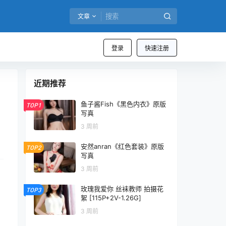
文章
登录
快速注册
近期推荐
鱼子酱Fish《黑色内衣》原版
TOP1
写真
3 周前
安然anran《红色套装》原版
TOP2
写真
3 周前
玫瑰我爱你 丝袜教师 拍摄花
TOP3
絮 [115P+2V-1.26G]
3 周前