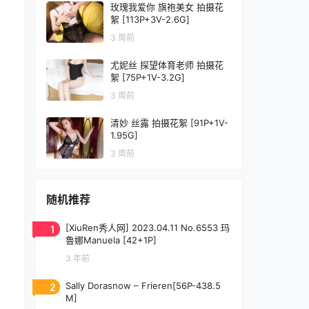
玫瑰我爱你 旗袍美女 拍摄花
絮 [113P+3V-2.6G]
3 周前
尤妮丝 探望体育老师 拍摄花
絮 [75P+1V-3.2G]
3 周前
清妙 丝露 拍摄花絮 [91P+1V-
1.95G]
3 周前
随机推荐
1
[XiuRen秀人网] 2023.04.11 No.6553 玛
鲁娜Manuela [42+1P]
3 年前
2
Sally Dorasnow – Frieren[56P-438.5
M]