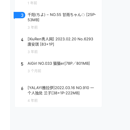
1 年前
3
千阳(ちよ) – NO.55 甘雨ちゃん☁️ [25P-
53MB]
3 年前
4
[XiuRen秀人网] 2023.02.20 No.6293
唐安琪 [83+1P]
3 年前
5
AiGirl NO.033 猫猫er[78P／801MB]
3 个月前
6
[YALAYI雅拉伊]2022.03.16 NO.910 一
个人独处 兰子[38+1P-222MB]
4 年前