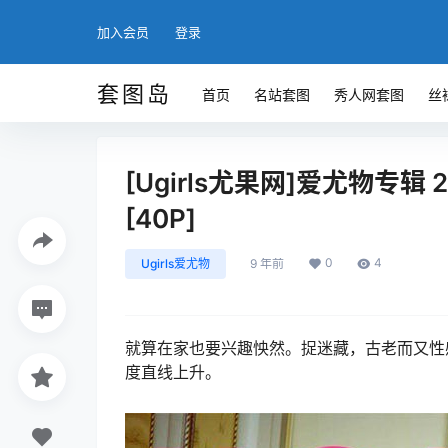
加入会员
登录
套图岛
首页
名站套图
秀人网套图
丝
[Ugirls尤果网]爱尤物专辑 20
[40P]
0
4
Ugirls爱尤物
9 年前
就算在家也要兴趣怏然。捉迷藏，古老而又性
度直线上升。