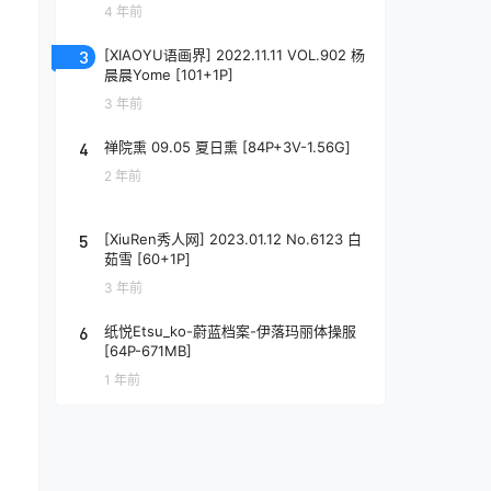
4 年前
3
[XIAOYU语画界] 2022.11.11 VOL.902 杨
晨晨Yome [101+1P]
3 年前
4
禅院熏 09.05 夏日熏 [84P+3V-1.56G]
2 年前
5
[XiuRen秀人网] 2023.01.12 No.6123 白
茹雪 [60+1P]
3 年前
6
纸悦Etsu_ko-蔚蓝档案-伊落玛丽体操服
[64P-671MB]
1 年前