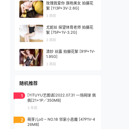
玫瑰我爱你 旗袍美女 拍摄花
絮 [113P+3V-2.6G]
3 周前
尤妮丝 探望体育老师 拍摄花
絮 [75P+1V-3.2G]
3 周前
清妙 丝露 拍摄花絮 [91P+1V-
1.95G]
3 周前
随机推荐
1
[YITUYU艺图语]2022.07.31 一场网球 佩
佩[21+1P／350MB]
3 年前
2
萌芽儿o0 – NO.18 邻家小恶魔 [47P1V-4
26MB]