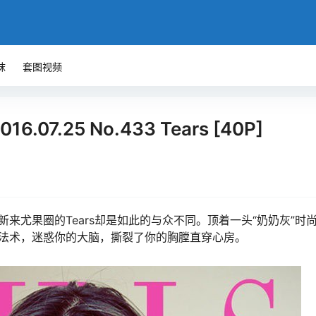
袜
套图视频
.07.25 No.433 Tears [40P]
来尤果圈的Tears却是如此的与众不同。顶着一头“奶奶灰”时
法术，迷惑你的大脑，撕裂了你的胸膛直穿心房。