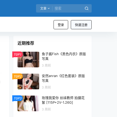
文章
登录
快速注册
近期推荐
鱼子酱Fish《黑色内衣》原版
TOP1
写真
3 周前
安然anran《红色套装》原版
TOP2
写真
尚
3 周前
玫瑰我爱你 丝袜教师 拍摄花
TOP3
絮 [115P+2V-1.26G]
3 周前