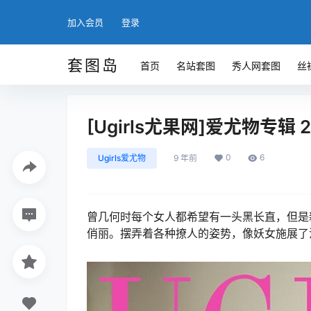
加入会员
登录
套图岛
首页
名站套图
秀人网套图
丝
[Ugirls尤果网]爱尤物专辑 2016
0
6
Ugirls爱尤物
9 年前
曾几何时每个女人都希望有一头黑长直，但是新
俏丽。摆弄着各种撩人的姿势，像妖女施展了