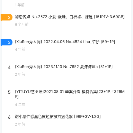
1 年前
2
物恋传媒 No.2572 小爱-板鞋、白棉袜、裸足 [151P1V-3.69GB]
6 个月前
3
[XiuRen秀人网] 2022.04.06 No.4824 tina_甜仔 [59+1P]
4 年前
4
[XiuRen秀人网] 2023.11.13 No.7652 夏沫沫tifa [81+1P]
2 年前
5
[YITUYU艺图语]2021.08.31 举案齐眉 模特合集[23+1P／329M
B]
4 年前
6
谢小蒽性感黑色皮短裙摄拍摄花絮 [98P+3V-1.2G]
2 年前