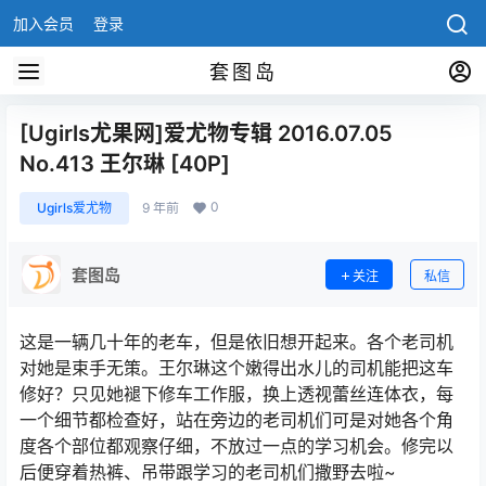
加入会员
登录
套图岛
[Ugirls尤果网]爱尤物专辑 2016.07.05
No.413 王尔琳 [40P]
0
Ugirls爱尤物
9 年前
套图岛
关注
私信
这是一辆几十年的老车，但是依旧想开起来。各个老司机
对她是束手无策。王尔琳这个嫩得出水儿的司机能把这车
修好？只见她褪下修车工作服，换上透视蕾丝连体衣，每
一个细节都检查好，站在旁边的老司机们可是对她各个角
度各个部位都观察仔细，不放过一点的学习机会。修完以
后便穿着热裤、吊带跟学习的老司机们撒野去啦~