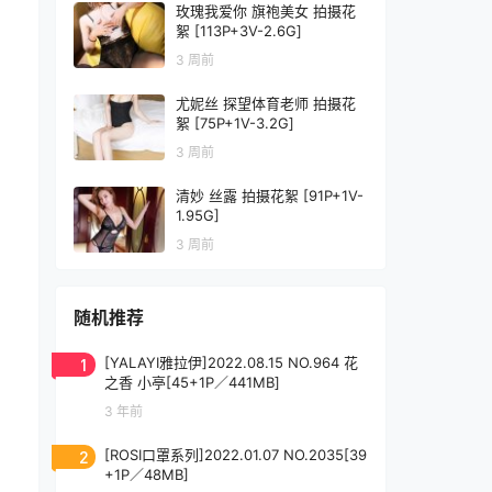
玫瑰我爱你 旗袍美女 拍摄花
絮 [113P+3V-2.6G]
3 周前
尤妮丝 探望体育老师 拍摄花
絮 [75P+1V-3.2G]
3 周前
清妙 丝露 拍摄花絮 [91P+1V-
1.95G]
3 周前
随机推荐
1
[YALAYI雅拉伊]2022.08.15 NO.964 花
之香 小亭[45+1P／441MB]
3 年前
2
[ROSI口罩系列]2022.01.07 NO.2035[39
+1P／48MB]