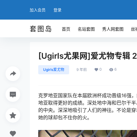
加入会员
登录
套图岛
首页
名站套图
秀人网套图
丝
[Ugirls尤果网]爱尤物专辑 201
0
6
Ugirls爱尤物
9 年前
克罗地亚国家队在本届欧洲杯成功晋级16强
地亚取得更好的成绩。深处地中海和巴尔干半
的中央。深深地吸引了人们的神往。不论是穿
她的球却包不住你的火。