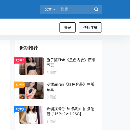
文章
登录
快速注册
近期推荐
鱼子酱Fish《黑色内衣》原版
TOP1
写真
3 周前
安然anran《红色套装》原版
TOP2
写真
3 周前
玫瑰我爱你 丝袜教师 拍摄花
TOP3
絮 [115P+2V-1.26G]
3 周前