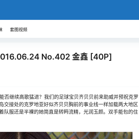
袜
套图视频
6.06.24 No.402 金鑫 [40P]
，能否继续高歌猛进？我们的足球宝贝齐贝贝前来助威并预祝克罗
岛交接处的克罗地亚好似齐贝贝胸前的事业线一样加载两大地区
着队服还是半裸的她简直是转眄流精，光润玉颜。双手能包的住