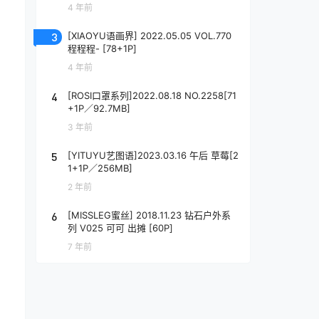
4 年前
3
[XIAOYU语画界] 2022.05.05 VOL.770
程程程- [78+1P]
4 年前
4
[ROSI口罩系列]2022.08.18 NO.2258[71
+1P／92.7MB]
3 年前
5
[YITUYU艺图语]2023.03.16 午后 草莓[2
1+1P／256MB]
2 年前
6
[MISSLEG蜜丝] 2018.11.23 钻石户外系
列 V025 可可 出摊 [60P]
7 年前