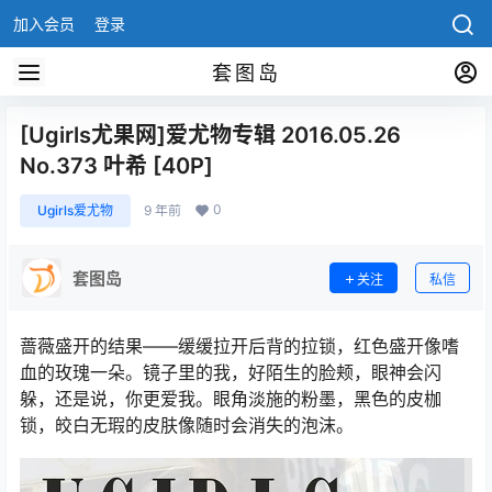
加入会员
登录
套图岛
[Ugirls尤果网]爱尤物专辑 2016.05.26
No.373 叶希 [40P]
0
Ugirls爱尤物
9 年前
套图岛
关注
私信
蔷薇盛开的结果——缓缓拉开后背的拉锁，红色盛开像嗜
血的玫瑰一朵。镜子里的我，好陌生的脸颊，眼神会闪
躲，还是说，你更爱我。眼角淡施的粉墨，黑色的皮枷
锁，皎白无瑕的皮肤像随时会消失的泡沫。