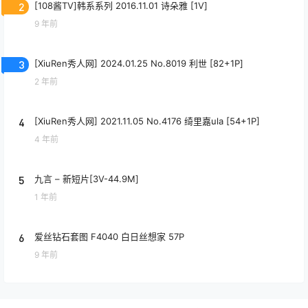
2
[108酱TV]韩系系列 2016.11.01 诗朵雅 [1V]
9 年前
3
[XiuRen秀人网] 2024.01.25 No.8019 利世 [82+1P]
2 年前
4
[XiuRen秀人网] 2021.11.05 No.4176 绮里嘉ula [54+1P]
4 年前
5
九言 – 新短片[3V-44.9M]
1 年前
6
爱丝钻石套图 F4040 白日丝想家 57P
9 年前