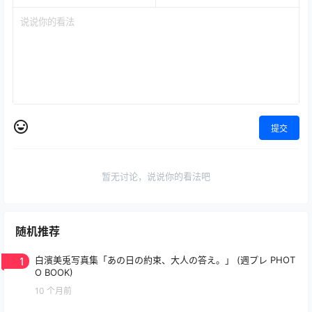
提交
暂无讨论，说说你的看法吧
随机推荐
1
白濱美兎写真集「あの日の約束、大人の答え。」 (週プレ PHOT
O BOOK)
10 个月前