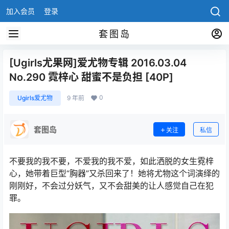
加入会员
登录
套图岛
[Ugirls尤果网]爱尤物专辑 2016.03.04
No.290 霓梓心 甜蜜不是负担 [40P]
0
Ugirls爱尤物
9 年前
套图岛
关注
私信
不要我的我不要，不爱我的我不爱，如此洒脱的女生霓梓
心，她带着巨型“胸器”又杀回来了！她将尤物这个词演绎的
刚刚好，不会过分妖气，又不会甜美的让人感觉自己在犯
罪。