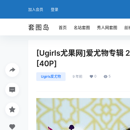
加入会员
登录
套图岛
首页
名站套图
秀人网套图
丝
[Ugirls尤果网]爱尤物专辑 2
[40P]
0
5
Ugirls爱尤物
9 年前