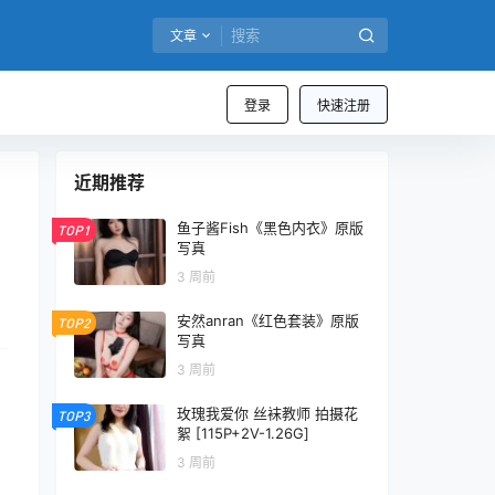
文章
登录
快速注册
近期推荐
鱼子酱Fish《黑色内衣》原版
TOP1
写真
3 周前
安然anran《红色套装》原版
TOP2
写真
3 周前
玫瑰我爱你 丝袜教师 拍摄花
TOP3
絮 [115P+2V-1.26G]
3 周前