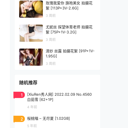
玫瑰我爱你 旗袍美女 拍摄花
絮 [113P+3V-2.6G]
3 周前
尤妮丝 探望体育老师 拍摄花
絮 [75P+1V-3.2G]
3 周前
清妙 丝露 拍摄花絮 [91P+1V-
1.95G]
3 周前
随机推荐
1
[XiuRen秀人网] 2022.02.09 No.4560
白茹雪 [62+1P]
4 年前
2
桜桃喵 – 无尽夏 [1.02GB]
5 年前