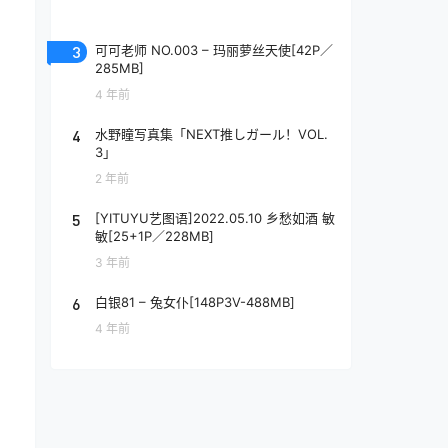
3
可可老师 NO.003 – 玛丽萝丝天使[42P／
285MB]
4 年前
4
水野瞳写真集「NEXT推しガール！VOL.
3」
2 年前
5
[YITUYU艺图语]2022.05.10 乡愁如酒 敏
敏[25+1P／228MB]
3 年前
6
白银81 – 兔女仆[148P3V-488MB]
4 年前