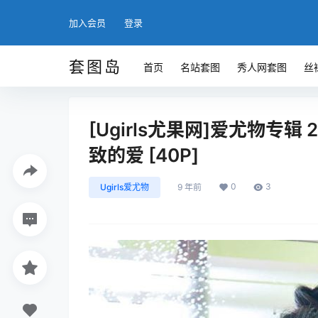
加入会员
登录
套图岛
首页
名站套图
秀人网套图
丝
[Ugirls尤果网]爱尤物专辑 2
致的爱 [40P]
0
3
Ugirls爱尤物
9 年前