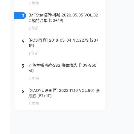
3 年前
3
[MFStar模范学院] 2020.05.05 VOL.32
2 模特合集 [50+1P]
6 年前
4
[ROSI写真] 2018-03-04 NO.2279 [23+
1P]
8 年前
5
斗鱼主播 辣条SSS 热舞精选【10V-950
M】
4 年前
6
[XIAOYU语画界] 2022.11.10 VOL.901 张
欣欣 [87+1P]
3 年前