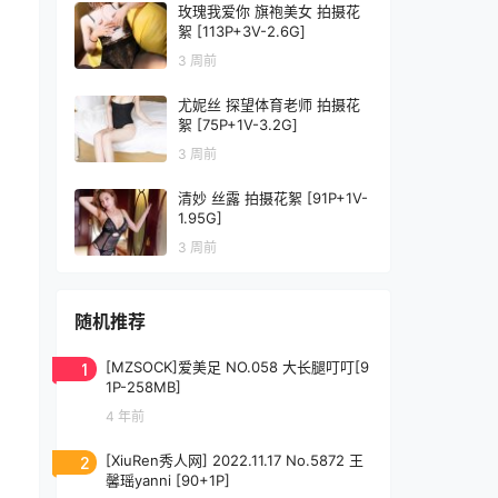
玫瑰我爱你 旗袍美女 拍摄花
絮 [113P+3V-2.6G]
3 周前
尤妮丝 探望体育老师 拍摄花
絮 [75P+1V-3.2G]
3 周前
清妙 丝露 拍摄花絮 [91P+1V-
1.95G]
3 周前
随机推荐
1
[MZSOCK]爱美足 NO.058 大长腿叮叮[9
1P-258MB]
4 年前
2
[XiuRen秀人网] 2022.11.17 No.5872 王
馨瑶yanni [90+1P]