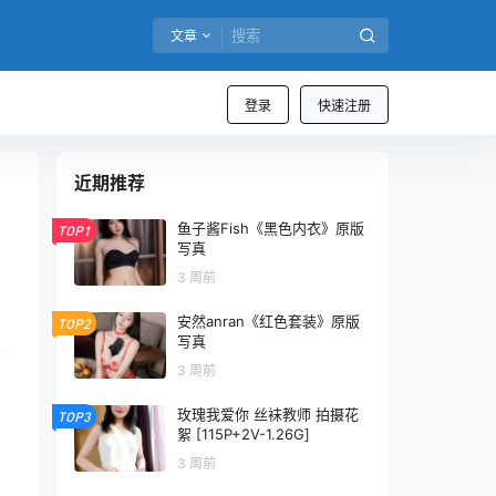
文章
登录
快速注册
近期推荐
鱼子酱Fish《黑色内衣》原版
TOP1
写真
3 周前
安然anran《红色套装》原版
TOP2
写真
3 周前
玫瑰我爱你 丝袜教师 拍摄花
TOP3
絮 [115P+2V-1.26G]
3 周前