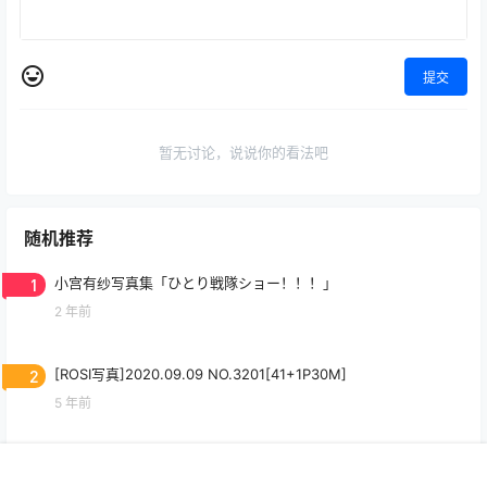
提交
暂无讨论，说说你的看法吧
随机推荐
1
小宫有纱写真集「ひとり戦隊ショー！！！」
2 年前
2
[ROSI写真]2020.09.09 NO.3201[41+1P30M]
5 年前
3
魚神 — 蓝色内衣 [20P-69M]
首页
专题
搜索
我的