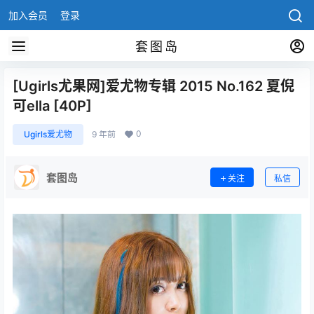
加入会员
登录
套图岛
[Ugirls尤果网]爱尤物专辑 2015 No.162 夏倪
可ella [40P]
0
Ugirls爱尤物
9 年前
套图岛
关注
私信