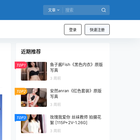
文章
登录
快速注册
近期推荐
鱼子酱Fish《黑色内衣》原版
TOP1
写真
3 周前
安然anran《红色套装》原版
TOP2
写真
3 周前
玫瑰我爱你 丝袜教师 拍摄花
TOP3
絮 [115P+2V-1.26G]
3 周前