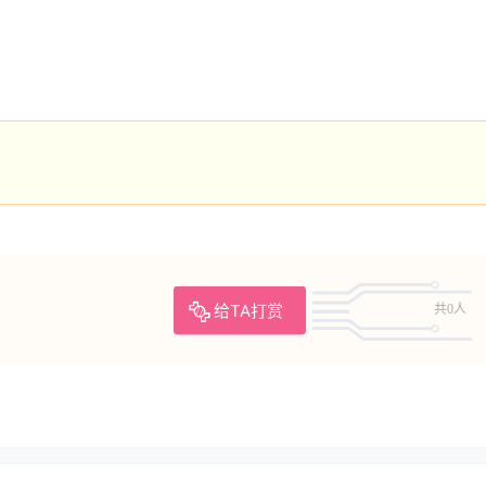
给TA打赏
共0人