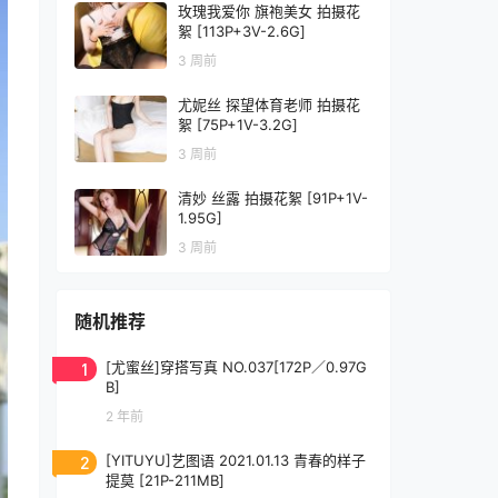
玫瑰我爱你 旗袍美女 拍摄花
絮 [113P+3V-2.6G]
3 周前
尤妮丝 探望体育老师 拍摄花
絮 [75P+1V-3.2G]
3 周前
清妙 丝露 拍摄花絮 [91P+1V-
1.95G]
3 周前
随机推荐
1
[尤蜜丝]穿搭写真 NO.037[172P／0.97G
B]
2 年前
2
[YITUYU]艺图语 2021.01.13 青春的样子
提莫 [21P-211MB]