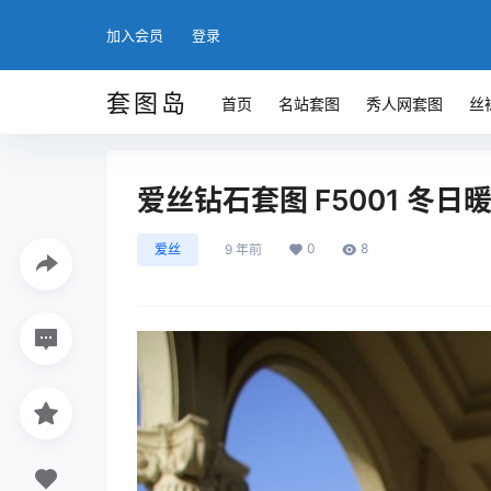
加入会员
登录
套图岛
首页
名站套图
秀人网套图
丝
爱丝钻石套图 F5001 冬日暖
0
8
爱丝
9 年前