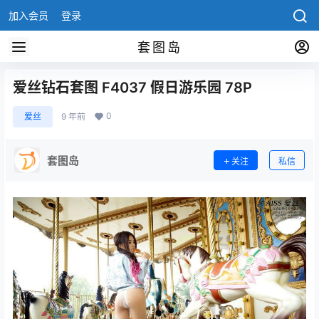
加入会员
登录
套图岛
爱丝钻石套图 F4037 假日游乐园 78P
0
爱丝
9 年前
套图岛
关注
私信