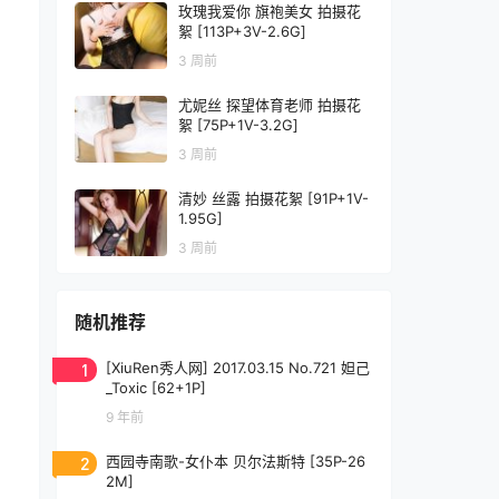
玫瑰我爱你 旗袍美女 拍摄花
絮 [113P+3V-2.6G]
3 周前
尤妮丝 探望体育老师 拍摄花
絮 [75P+1V-3.2G]
3 周前
清妙 丝露 拍摄花絮 [91P+1V-
1.95G]
3 周前
随机推荐
1
[XiuRen秀人网] 2017.03.15 No.721 妲己
_Toxic [62+1P]
9 年前
2
西园寺南歌-女仆本 贝尔法斯特 [35P-26
2M]