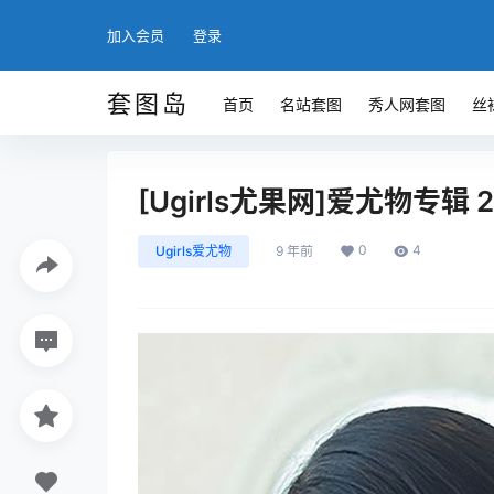
加入会员
登录
套图岛
首页
名站套图
秀人网套图
丝
[Ugirls尤果网]爱尤物专辑 201
0
4
Ugirls爱尤物
9 年前