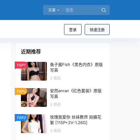
文章
登录
快速注册
近期推荐
鱼子酱Fish《黑色内衣》原版
TOP1
写真
3 周前
安然anran《红色套装》原版
TOP2
写真
3 周前
玫瑰我爱你 丝袜教师 拍摄花
TOP3
絮 [115P+2V-1.26G]
3 周前