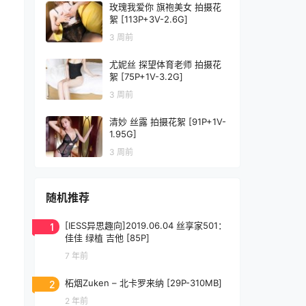
玫瑰我爱你 旗袍美女 拍摄花
絮 [113P+3V-2.6G]
3 周前
尤妮丝 探望体育老师 拍摄花
絮 [75P+1V-3.2G]
3 周前
清妙 丝露 拍摄花絮 [91P+1V-
1.95G]
3 周前
随机推荐
1
[IESS异思趣向]2019.06.04 丝享家501：
佳佳 绿植 吉他 [85P]
7 年前
2
柘烟Zuken – 北卡罗来纳 [29P-310MB]
2 年前