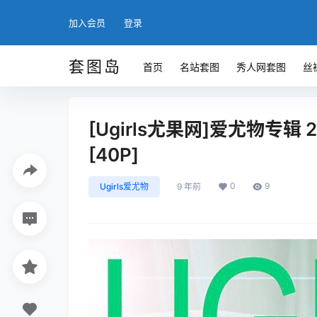
加入会员
登录
套图岛
首页
名站套图
秀人网套图
丝
[Ugirls尤果网]爱尤物专辑 
[40P]
0
9
Ugirls爱尤物
9 年前