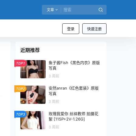
文章
登录
快速注册
近期推荐
鱼子酱Fish《黑色内衣》原版
TOP1
写真
3 周前
安然anran《红色套装》原版
TOP2
写真
3 周前
玫瑰我爱你 丝袜教师 拍摄花
TOP3
絮 [115P+2V-1.26G]
3 周前