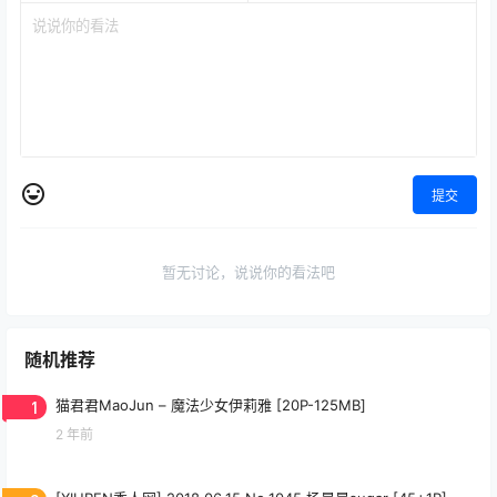
提交
暂无讨论，说说你的看法吧
随机推荐
1
猫君君MaoJun – 魔法少女伊莉雅 [20P-125MB]
2 年前