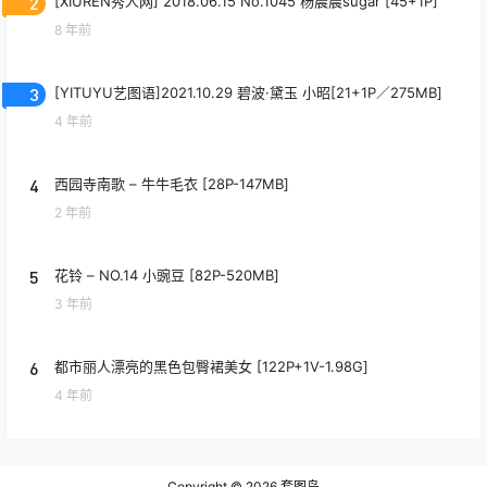
2
[XIUREN秀人网] 2018.06.15 No.1045 杨晨晨sugar [45+1P]
8 年前
3
[YITUYU艺图语]2021.10.29 碧波·黛玉 小昭[21+1P／275MB]
4 年前
4
西园寺南歌 – 牛牛毛衣 [28P-147MB]
2 年前
5
花铃 – NO.14 小豌豆 [82P-520MB]
3 年前
6
都市丽人漂亮的黑色包臀裙美女 [122P+1V-1.98G]
4 年前
Copyright © 2026
套图岛