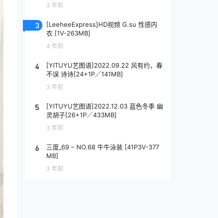
3 年前
3
[LeeheeExpress]HD视频 G.su 性感内
衣 [1V-263MB]
4 年前
4
[YITUYU艺图语]2022.09.22 风有约，春
不误 诗诗[24+1P／141MB]
3 年前
5
[YITUYU艺图语]2022.12.03 蓝色冬季 幽
灵胡子[26+1P／433MB]
3 年前
6
三度_69 – NO.68 牛牛泳装 [41P3V-377
MB]
3 年前