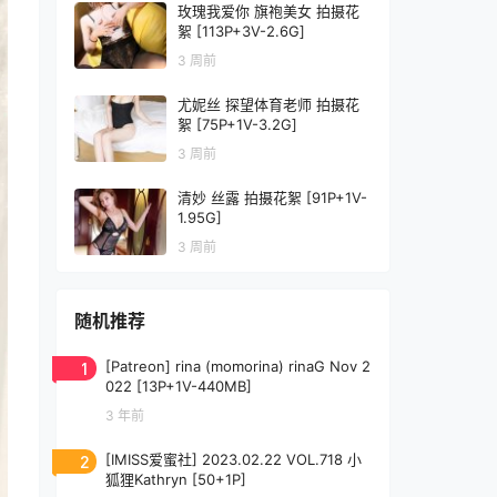
玫瑰我爱你 旗袍美女 拍摄花
絮 [113P+3V-2.6G]
3 周前
尤妮丝 探望体育老师 拍摄花
絮 [75P+1V-3.2G]
3 周前
清妙 丝露 拍摄花絮 [91P+1V-
1.95G]
3 周前
随机推荐
1
[Patreon] rina (momorina) rinaG Nov 2
022 [13P+1V-440MB]
3 年前
2
[IMISS爱蜜社] 2023.02.22 VOL.718 小
狐狸Kathryn [50+1P]