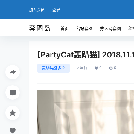
加入会员
登录
套图岛
首页
名站套图
秀人网套图
丝
[PartyCat轰趴猫] 2018.11.
0
5
轰趴猫/潘多拉
7 年前