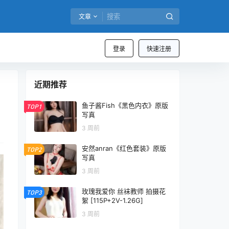
文章
登录
快速注册
近期推荐
鱼子酱Fish《黑色内衣》原版
TOP1
写真
3 周前
安然anran《红色套装》原版
TOP2
写真
3 周前
玫瑰我爱你 丝袜教师 拍摄花
TOP3
絮 [115P+2V-1.26G]
3 周前