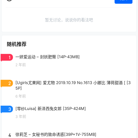
暂无讨论，说说你的看法吧
随机推荐
1
一妍爱运动 – 封妖肥臀 [14P-43MB]
2 年前
2
[Ugirls尤果网] 爱尤物 2019.10.19 No.1613 小娜比 薄荷甜酒 [ [3
5P]
6 年前
3
[零纱Luisa] 新泽西兔女郎 [35P-424M]
3 年前
4
徐莉芝 – 女秘书的致命诱惑[39P+1V-755MB]