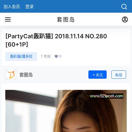
加入会员
登录
套图岛
[PartyCat轰趴猫] 2018.11.14 NO.280
[60+1P]
0
轰趴猫/潘多拉
7 年前
套图岛
关注
私信