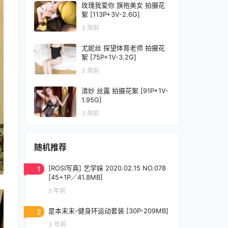
玫瑰我爱你 旗袍美女 拍摄花
絮 [113P+3V-2.6G]
3 周前
尤妮丝 探望体育老师 拍摄花
絮 [75P+1V-3.2G]
3 周前
清妙 丝露 拍摄花絮 [91P+1V-
1.95G]
3 周前
随机推荐
1
[ROSI写真] 艺学妹 2020.02.15 NO.078
[45+1P／41.8MB]
5 年前
2
是本末末-健身环运动套装 [30P-209MB]
3 年前