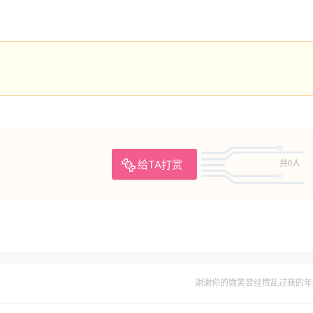
给TA打赏
共0人
谢谢你的微笑曾经慌乱过我的年