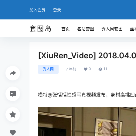
加入会员
登录
套图岛
首页
名站套图
秀人网套图
丝
[XiuRen_Video] 2018.04
0
11
秀人网
7 年前
模特@张恬恬性感写真视频发布，身材高挑凹