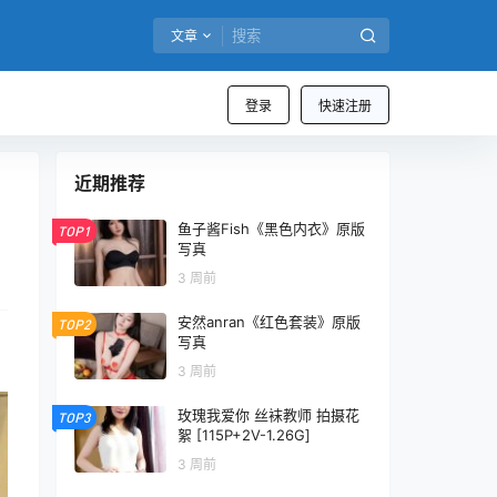
文章
登录
快速注册
近期推荐
鱼子酱Fish《黑色内衣》原版
TOP1
写真
3 周前
安然anran《红色套装》原版
TOP2
写真
3 周前
玫瑰我爱你 丝袜教师 拍摄花
TOP3
絮 [115P+2V-1.26G]
3 周前