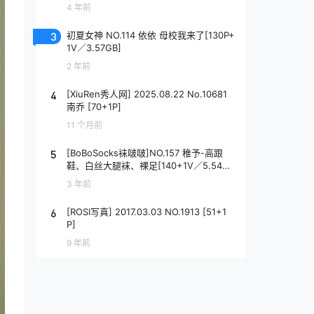
4 年前
3
初夏女神 NO.114 依依 母校我来了[130P+
1V／3.57GB]
2 年前
4
[XiuRen秀人网] 2025.08.22 No.10681
南乔 [70+1P]
11 个月前
5
[BoBoSocks袜啵啵]NO.157 稚予-高跟
鞋、白丝大腿袜、裸足[140+1V／5.54G
B]
3 年前
6
[ROSI写真] 2017.03.03 NO.1913 [51+1
P]
9 年前