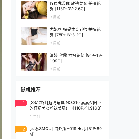
玫瑰我爱你 旗袍美女 拍摄花
絮 [113P+3V-2.6G]
3 周前
尤妮丝 探望体育老师 拍摄花
絮 [75P+1V-3.2G]
3 周前
清妙 丝露 拍摄花絮 [91P+1V-
1.95G]
3 周前
随机推荐
1
[SSA丝社]超清写真 NO.310 素素夕阳下
的红裙美女丝袜美腿(上)[110P／1.91GB]
4 年前
2
[丝慕SMOU] 海外版H016 玉儿 [81P-80
M]