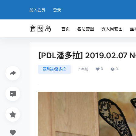
加入会员
登录
套图岛
首页
名站套图
秀人网套图
丝
[PDL潘多拉] 2019.02.07 N
0
3
轰趴猫/潘多拉
7 年前