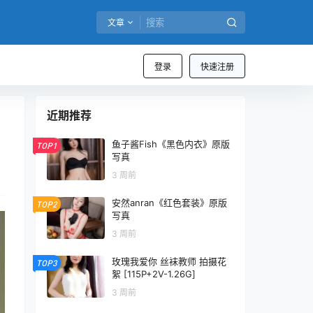
文章
登录
快速注册
近期推荐
鱼子酱Fish《黑色内衣》原版
TOP1
写真
3 周前
安然anran《红色套装》原版
TOP2
写真
3 周前
玫瑰我爱你 丝袜教师 拍摄花
TOP3
絮 [115P+2V-1.26G]
3 周前