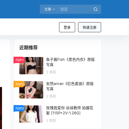
文章
登录
快速注册
近期推荐
鱼子酱Fish《黑色内衣》原版
TOP1
写真
3 周前
安然anran《红色套装》原版
TOP2
写真
3 周前
玫瑰我爱你 丝袜教师 拍摄花
TOP3
絮 [115P+2V-1.26G]
3 周前