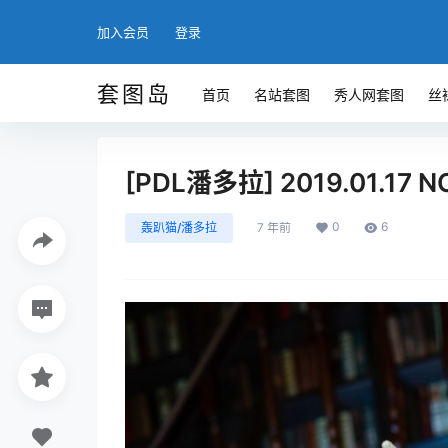
加入会员
登录
套图岛
首页
名站套图
秀人网套图
丝
[PDL潘多拉] 2019.01.17 NO
0
6
轰趴猫/潘多拉
7 年前