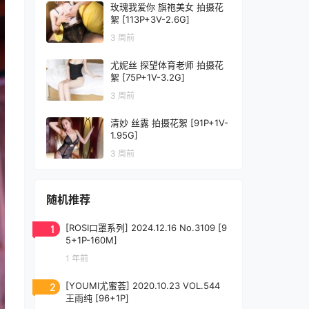
玫瑰我爱你 旗袍美女 拍摄花
絮 [113P+3V-2.6G]
3 周前
尤妮丝 探望体育老师 拍摄花
絮 [75P+1V-3.2G]
3 周前
清妙 丝露 拍摄花絮 [91P+1V-
1.95G]
3 周前
随机推荐
1
[ROSI口罩系列] 2024.12.16 No.3109 [9
5+1P-160M]
1 年前
2
[YOUMI尤蜜荟] 2020.10.23 VOL.544
王雨纯 [96+1P]