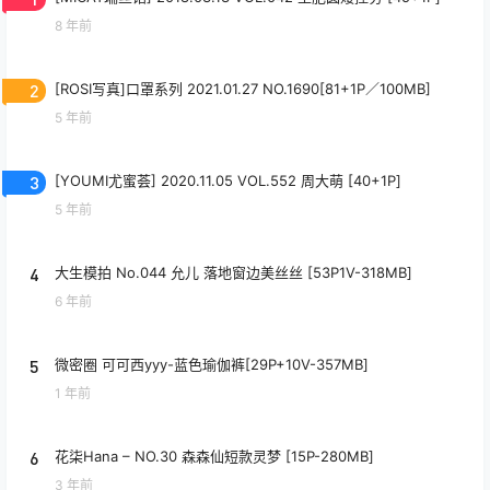
8 年前
2
[ROSI写真]口罩系列 2021.01.27 NO.1690[81+1P／100MB]
5 年前
3
[YOUMI尤蜜荟] 2020.11.05 VOL.552 周大萌 [40+1P]
5 年前
4
大生模拍 No.044 允儿 落地窗边美丝丝 [53P1V-318MB]
6 年前
5
微密圈 可可西yyy-蓝色瑜伽裤[29P+10V-357MB]
1 年前
6
花柒Hana – NO.30 森森仙短款灵梦 [15P-280MB]
3 年前