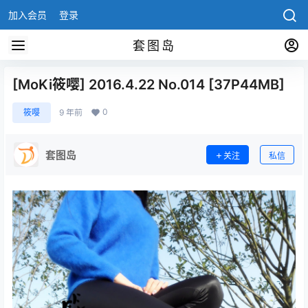
加入会员
登录
套图岛
[MoKi筱嘤] 2016.4.22 No.014 [37P44MB]
0
筱嘤
9 年前
套图岛
关注
私信