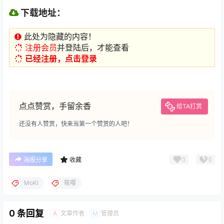
下载地址：
此处为隐藏的内容！
注册会员
并登陆后，才能查看
已经注册，点击登录
点点赞赏，手留余香
给TA打赏
还没有人赞赏，快来当第一个赞赏的人吧！
0
0
海报分享
收藏
MoKi
筱嘤
0 条回复
文章作者
管理员
A
M