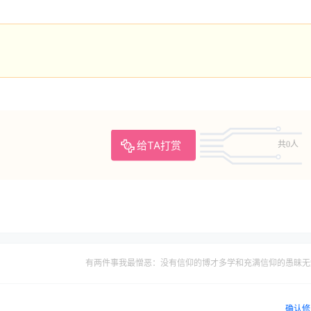
给TA打赏
共0人
有两件事我最憎恶：没有信仰的博才多学和充满信仰的愚昧无
确认修