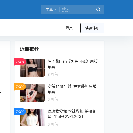
文章
登录
快速注册
近期推荐
鱼子酱Fish《黑色内衣》原版
TOP1
写真
3 周前
安然anran《红色套装》原版
TOP2
写真
千
3 周前
玫瑰我爱你 丝袜教师 拍摄花
TOP3
絮 [115P+2V-1.26G]
3 周前