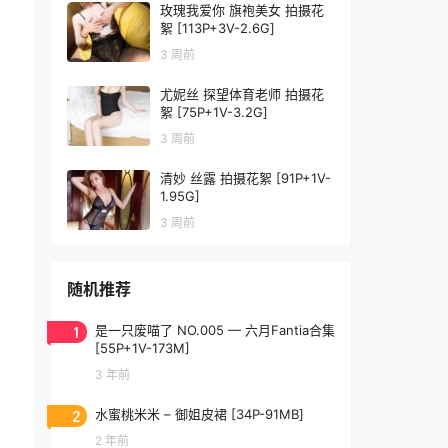
玫瑰我爱你 旗袍美女 拍摄花
絮 [113P+3V-2.6G]
3 周前
尤妮丝 探望体育老师 拍摄花
絮 [75P+1V-3.2G]
3 周前
清妙 丝露 拍摄花絮 [91P+1V-
1.95G]
3 周前
随机推荐
1
是一只废喵了 NO.005 — 六月Fantia合集
[55P+1V-173M]
3 年前
2
水蜜桃米米 – 御姐皮裙 [34P-91MB]
2 年前