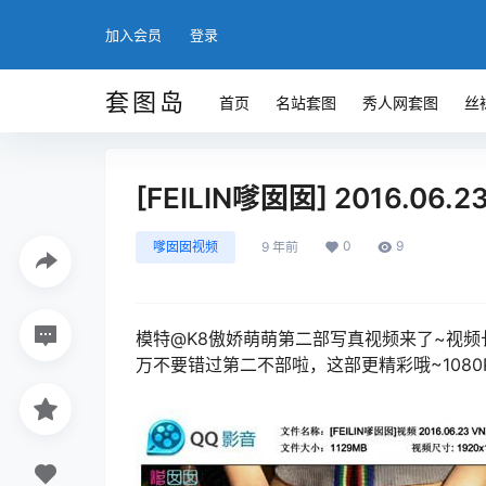
加入会员
登录
套图岛
首页
名站套图
秀人网套图
丝
[FEILIN嗲囡囡] 2016.06.2
0
9
嗲囡囡视频
9 年前
模特@K8傲娇萌萌第二部写真视频来了~视
万不要错过第二不部啦，这部更精彩哦~1080