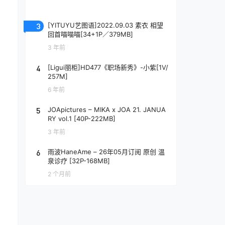
3
[YITUYU艺图语]2022.09.03 素衣 相望
回首喵喵喵[34+1P／379MB]
3 年前
4
[Ligui丽柜]HD477《职场新秀》-小紫[1V/
257M]
6 年前
5
JOApictures – MIKA x JOA 21. JANUA
RY vol.1 [40P-222MB]
3 年前
6
雨波HaneAme – 26年05月订阅 原创 温
泉诊疗 [32P-168MB]
2 个月前