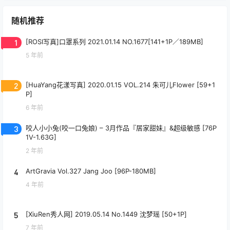
随机推荐
1
[ROSI写真]口罩系列 2021.01.14 NO.1677[141+1P／189MB]
5 年前
2
[HuaYang花漾写真] 2020.01.15 VOL.214 朱可儿Flower [59+1
P]
6 年前
3
咬人小小兔(咬一口兔娘) – 3月作品『居家甜妹』&超级敏感 [76P
1V-1.63G]
2 年前
4
ArtGravia Vol.327 Jang Joo [96P-180MB]
4 年前
5
[XiuRen秀人网] 2019.05.14 No.1449 沈梦瑶 [50+1P]
7 年前