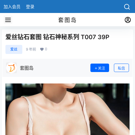
加入会员
登录
套图岛
爱丝钻石套图 钻石神秘系列 T007 39P
0
爱丝
9 年前
套图岛
关注
私信