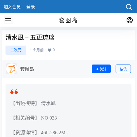
加入会员
登录
套图岛
清水凪 – 五更琉璃
0
二次元
1 个月前
套图岛
关注
私信
【出镜模特】 清水凪
【相关编号】 NO.033
【资源详情】 46P-286.2M