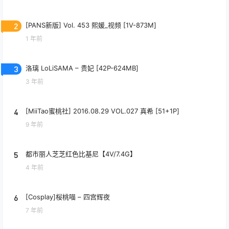
2
[PANS新版] Vol. 453 熙媛_视频 [1V-873M]
1 年前
3
洛璃 LoLiSAMA – 贵妃 [42P-624MB]
3 年前
4
[MiiTao蜜桃社] 2016.08.29 VOL.027 真希 [51+1P]
9 年前
5
都市丽人芝芝红色比基尼【4V/7.4G】
4 年前
6
[Cosplay]桜桃喵 – 四宫辉夜
7 年前