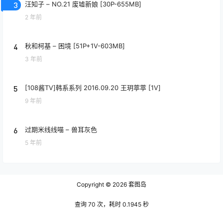
3
汪知子 – NO.21 废墟新娘 [30P-655MB]
2 年前
4
秋和柯基 – 困境 [51P+1V-603MB]
3 年前
5
[108酱TV]韩系系列 2016.09.20 王玥葶葶 [1V]
9 年前
6
过期米线线喵 – 兽耳灰色
5 年前
Copyright © 2026
套图岛
查询 70 次，耗时 0.1945 秒