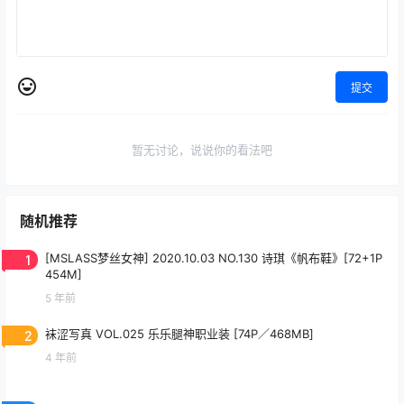
提交
暂无讨论，说说你的看法吧
随机推荐
1
[MSLASS梦丝女神] 2020.10.03 NO.130 诗琪《帆布鞋》[72+1P
454M]
5 年前
2
袜涩写真 VOL.025 乐乐腿神职业装 [74P／468MB]
4 年前