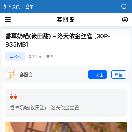
加入会员
登录
套图岛
香草奶喵(筱田甜) – 洛天依金丝雀 [30P-
835MB]
0
二次元
2 个月前
套图岛
关注
私信
香草奶喵(筱田甜) – 洛天依金丝雀