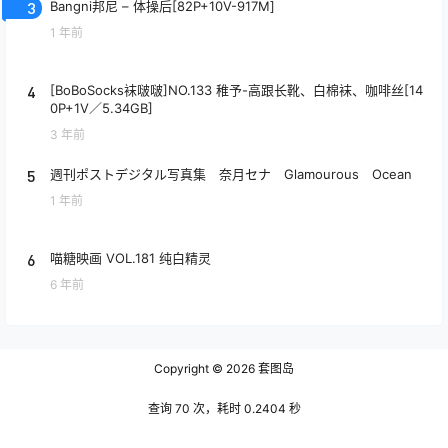
3
Bangni邦尼 – 体操后[82P+10V-917M]
1 年前
4
[BoBoSocks袜啵啵]NO.133 稚予-高跟长靴、白棉袜、咖啡丝[14
0P+1V／5.34GB]
3 年前
5
週刊ポストデジタル写真集 奈月セナ Glamourous Ocean
1 年前
6
喵糖映画 VOL.181 纯白精灵
6 年前
Copyright © 2026
套图岛
查询 70 次，耗时 0.2404 秒