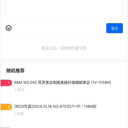
提交
暂无讨论，说说你的看法吧
随机推荐
1
K&M NO.043 芮芮黑丝制服美腿纤细细腻美足 [1V-1134M]
4 年前
2
[ROSI写真]2024.10.18 NO.4701[57+1P／118MB]
1 年前