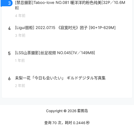
3
[禁忌摄影]Taboo-love NO.081 暖洋洋的粉色纯美[32P／10.6M
B]
4 年前
4
[Ligui丽柜] 2022.07.15 《寂寞时光》团子 [90+1P-629M]
3 年前
5
[LSS山茶摄影]丝足视频 NO.045[1V／149MB]
1 年前
6
未梨一花「今日も会いたい」 ギルドデジタル写真集
2 年前
Copyright © 2026
套图岛
查询 70 次，耗时 0.2446 秒