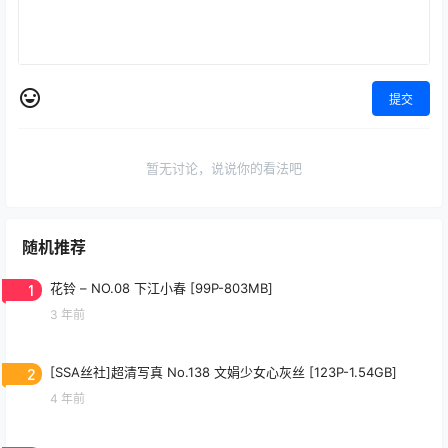
提交
暂无讨论，说说你的看法吧
随机推荐
1
花铃 – NO.08 下江小春 [99P-803MB]
3 年前
2
[SSA丝社]超清写真 No.138 文娟少女心灰丝 [123P-1.54GB]
4 年前