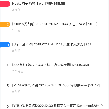
1
Nyako喵子 原神甘雨ol [79P-348MB]
3 年前
2
[XiuRen秀人网] 2025.06.20 No.10444 妲己_Toxic [79+1P]
1 年前
3
[Ugirls爱尤物] 2018.07.12 No.1149 果冻 森系少女 [35P]
8 年前
4
[SSA丝社] 短片 NO.317 橙子 办公室穿搭[1V-440.3M]
7 个月前
5
[MFStar模范学院] 2017.02.17 VOL.088 萌琪琪Irene [50+1P]
9 年前
6
[YITUYU艺图语]2022.12.30 玫瑰花会一直开 Kumomon[28+1P