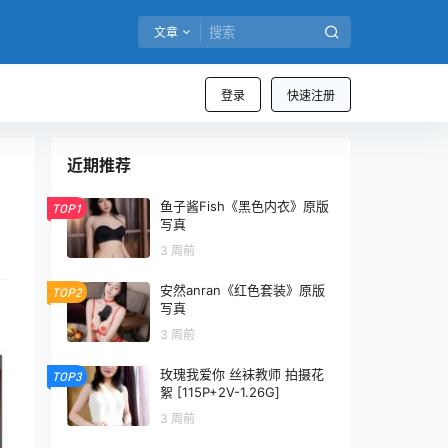
文章
登录
快速注册
近期推荐
鱼子酱Fish《黑色内衣》原版
TOP1
写真
3 周前
安然anran《红色套装》原版
TOP2
写真
3 周前
玫瑰我爱你 丝袜教师 拍摄花
TOP3
絮 [115P+2V-1.26G]
3 周前