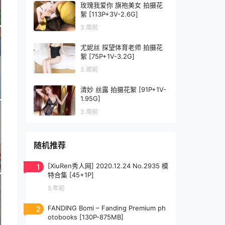
玫瑰我爱你 旗袍美女 拍摄花
絮 [113P+3V-2.6G]
3 周前
尤妮丝 探望体育老师 拍摄花
絮 [75P+1V-3.2G]
3 周前
清妙 丝露 拍摄花絮 [91P+1V-
1.95G]
3 周前
随机推荐
1
[XiuRen秀人网] 2020.12.24 No.2935 模
特合集 [45+1P]
5 年前
2
FANDING Bomi – Fanding Premium ph
otobooks [130P-875MB]