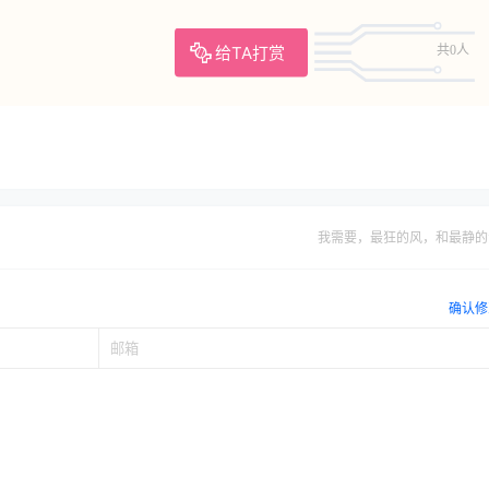
给TA打赏
共0人
我需要，最狂的风，和最静的
确认修