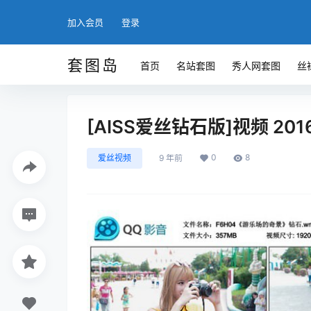
加入会员
登录
套图岛
首页
名站套图
秀人网套图
丝
[AISS爱丝钻石版]视频 201
0
8
爱丝视频
9 年前