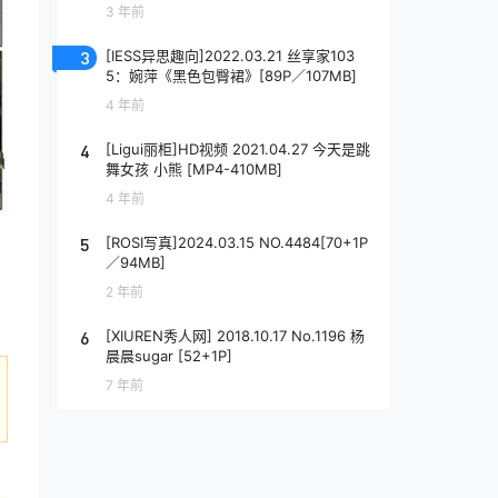
3 年前
3
[IESS异思趣向]2022.03.21 丝享家103
5：婉萍《黑色包臀裙》[89P／107MB]
4 年前
4
[Ligui丽柜]HD视频 2021.04.27 今天是跳
舞女孩 小熊 [MP4-410MB]
4 年前
5
[ROSI写真]2024.03.15 NO.4484[70+1P
／94MB]
2 年前
6
[XIUREN秀人网] 2018.10.17 No.1196 杨
晨晨sugar [52+1P]
7 年前