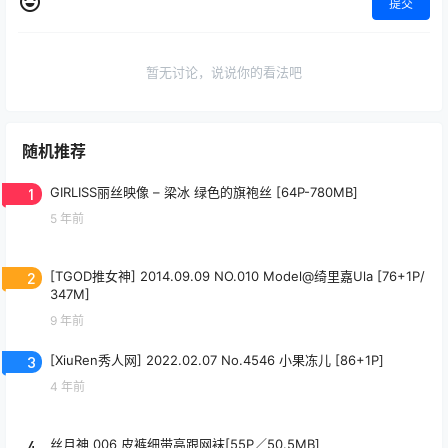
提交
暂无讨论，说说你的看法吧
随机推荐
1
GIRLISS丽丝映像 – 梁冰 绿色的旗袍丝 [64P-780MB]
5 年前
2
[TGOD推女神] 2014.09.09 NO.010 Model@绮里嘉Ula [76+1P/
347M]
9 年前
3
[XiuRen秀人网] 2022.02.07 No.4546 小果冻儿 [86+1P]
4 年前
4
丝月神 006 皮裤细带高跟网袜[55P／50.5MB]