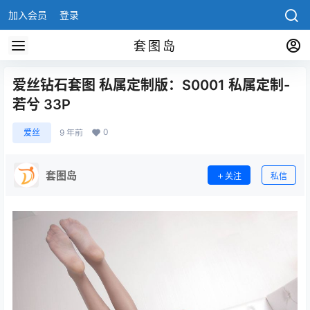
加入会员
登录
套图岛
爱丝钻石套图 私属定制版：S0001 私属定制-
若兮 33P
0
爱丝
9 年前
套图岛
关注
私信