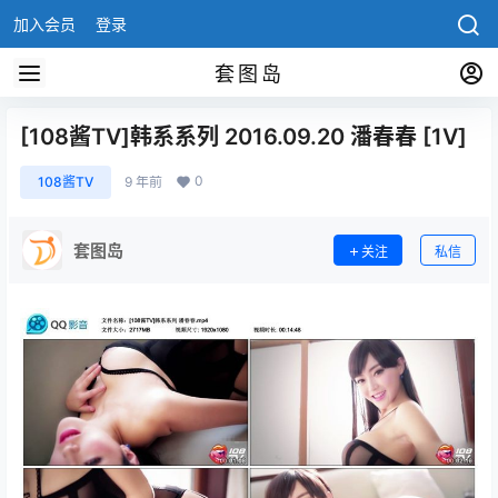
加入会员
登录
套图岛
[108酱TV]韩系系列 2016.09.20 潘春春 [1V]
0
108酱TV
9 年前
套图岛
关注
私信