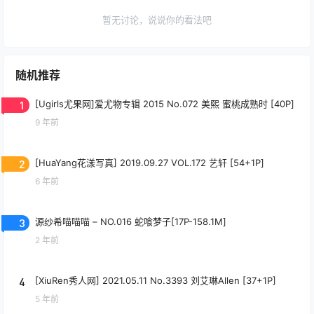
暂无讨论，说说你的看法吧
随机推荐
1
[Ugirls尤果网]爱尤物专辑 2015 No.072 美熙 蜜桃成熟时 [40P]
9 年前
2
[HuaYang花漾写真] 2019.09.27 VOL.172 艺轩 [54+1P]
6 年前
3
源纱希喵喵喵 – NO.016 蛇喰梦子[17P-158.1M]
2 年前
4
[XiuRen秀人网] 2021.05.11 No.3393 刘艾琳Allen [37+1P]
5 年前