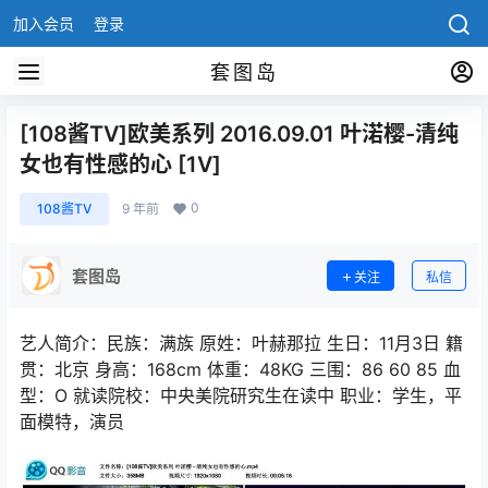
加入会员
登录
套图岛
[108酱TV]欧美系列 2016.09.01 叶渃樱-清纯
女也有性感的心 [1V]
0
108酱TV
9 年前
套图岛
关注
私信
艺人简介：民族：满族 原姓：叶赫那拉 生日：11月3日 籍
贯：北京 身高：168cm 体重：48KG 三围：86 60 85 血
型：O 就读院校：中央美院研究生在读中 职业：学生，平
面模特，演员