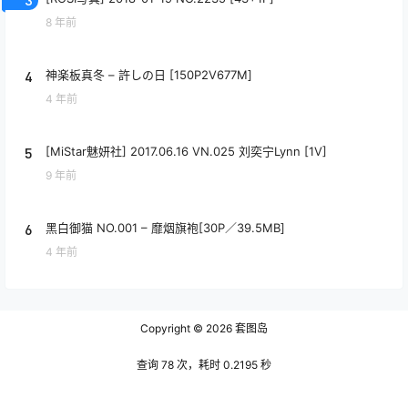
8 年前
4
神楽板真冬 – 許しの日 [150P2V677M]
4 年前
5
[MiStar魅妍社] 2017.06.16 VN.025 刘奕宁Lynn [1V]
9 年前
6
黑白御猫 NO.001 – 靡烟旗袍[30P／39.5MB]
4 年前
Copyright © 2026
套图岛
查询 78 次，耗时 0.2195 秒