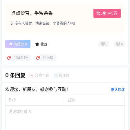
点点赞赏，手留余香
给TA打赏
还没有人赞赏，快来当第一个赞赏的人吧！
0
0
海报分享
收藏
108酱TV
叶渃樱
0 条回复
文章作者
管理员
A
M
欢迎您，新朋友，感谢参与互动！
确认修改