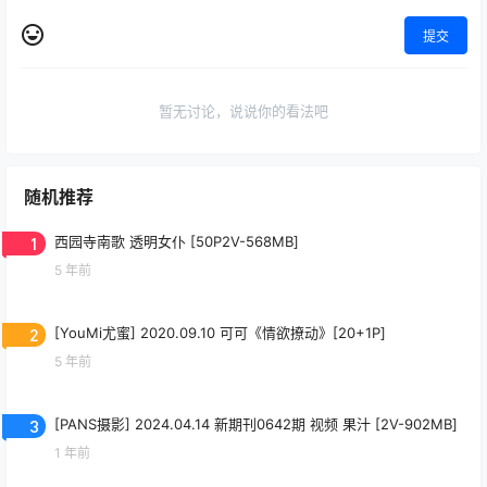
提交
暂无讨论，说说你的看法吧
随机推荐
1
西园寺南歌 透明女仆 [50P2V-568MB]
5 年前
2
[YouMi尤蜜] 2020.09.10 可可《情欲撩动》[20+1P]
5 年前
3
[PANS摄影] 2024.04.14 新期刊0642期 视频 果汁 [2V-902MB]
1 年前