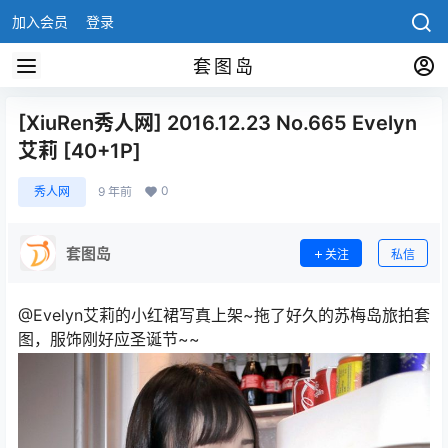
加入会员
登录
套图岛
[XiuRen秀人网] 2016.12.23 No.665 Evelyn
艾莉 [40+1P]
0
秀人网
9 年前
套图岛
关注
私信
@Evelyn艾莉的小红裙写真上架~拖了好久的苏梅岛旅拍套
图，服饰刚好应圣诞节~~