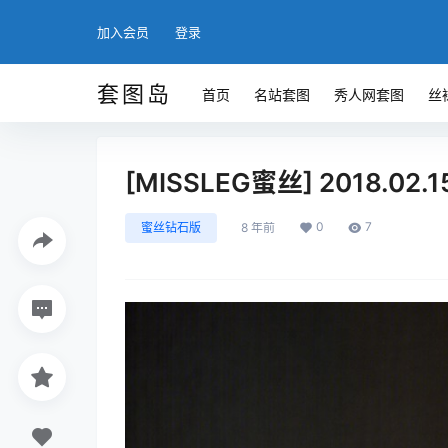
加入会员
登录
套图岛
首页
名站套图
秀人网套图
丝
[MISSLEG蜜丝] 2018.02
0
7
蜜丝钻石版
8 年前