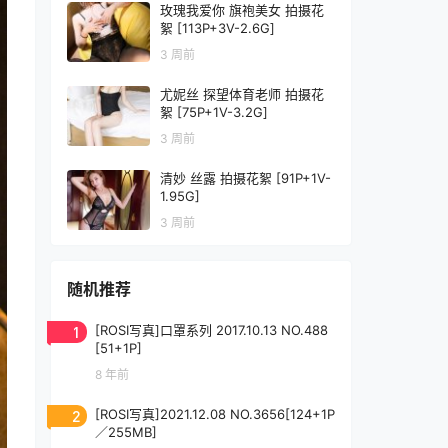
玫瑰我爱你 旗袍美女 拍摄花
絮 [113P+3V-2.6G]
3 周前
尤妮丝 探望体育老师 拍摄花
絮 [75P+1V-3.2G]
3 周前
清妙 丝露 拍摄花絮 [91P+1V-
1.95G]
3 周前
随机推荐
1
[ROSI写真]口罩系列 2017.10.13 NO.488
[51+1P]
8 年前
2
[ROSI写真]2021.12.08 NO.3656[124+1P
／255MB]