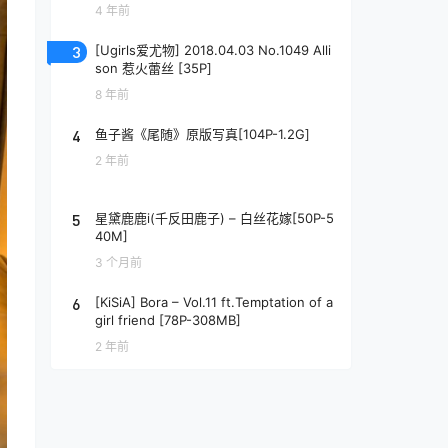
4 年前
3
[Ugirls爱尤物] 2018.04.03 No.1049 Alli
son 惹火蕾丝 [35P]
8 年前
4
鱼子酱《尾随》原版写真[104P-1.2G]
2 年前
5
星黛鹿鹿i(千反田鹿子) – 白丝花嫁[50P-5
40M]
3 个月前
6
[KiSiA] Bora – Vol.11 ft.Temptation of a
girl friend [78P-308MB]
2 年前