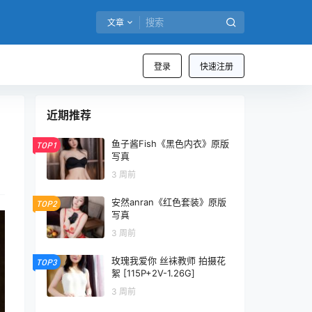
文章
登录
快速注册
近期推荐
鱼子酱Fish《黑色内衣》原版
TOP1
写真
3 周前
安然anran《红色套装》原版
TOP2
写真
3 周前
玫瑰我爱你 丝袜教师 拍摄花
TOP3
絮 [115P+2V-1.26G]
3 周前