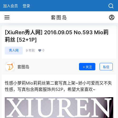
加入会员
登录
套图岛
[XiuRen秀人网] 2016.09.05 No.593 Mio莉
莉丝 [52+1P]
0
秀人网
9 年前
套图岛
关注
私信
性感小萝莉Mio莉莉丝第二套写真上架~娇小可爱而又不失
性感，写真包含两套服饰共52P，希望大家喜欢~