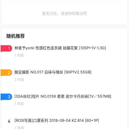
暂无讨论，说说你的看法吧
随机推荐
1
林昔予yorki 性感红色连衣裙 拍摄花絮 [105P+1V-1.3G]
1 年前
2
御足摄影 NO.017 白袜与嘿丝 [90P1V2.55GB]
2 年前
3
[SSA丝社]短片 NO.0159 君君 皮尔卡丹丝袜[1V／557MB]
1 年前
4
[ROSI写真]口罩系列 2018-09-04 KZ.814 [60+1P]
7 年前