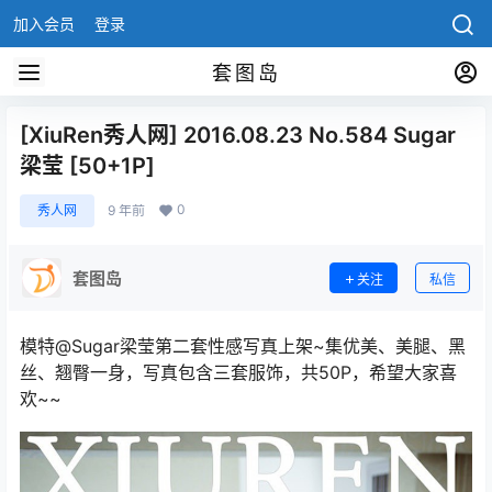
加入会员
登录
套图岛
[XiuRen秀人网] 2016.08.23 No.584 Sugar
梁莹 [50+1P]
0
秀人网
9 年前
套图岛
关注
私信
模特@Sugar梁莹第二套性感写真上架~集优美、美腿、黑
丝、翘臀一身，写真包含三套服饰，共50P，希望大家喜
欢~~