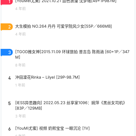
1
[YouMei尤美] 2021.10.21 血色浪漫 沈梦瑶[49+1P987M]
4 年前
2
大生模拍 NO.264 丹丹 可爱学院风少女[55P／666MB]
4 年前
3
[TGOD推女神]2015.11.09 环球旅拍 普吉岛 陈雨涵 [60+1P／347
M]
8 年前
4
沖田凜花Rinka – Lilyel [29P-98.7M]
1 年前
5
[IESS异思趣向] 2022.05.23 丝享家1096：婉萍《黑丝女司机》
[83P／129MB]
3 年前
6
[YouMi尤蜜] 视频 奶熙宝宝 一眼沉沦 [1V]